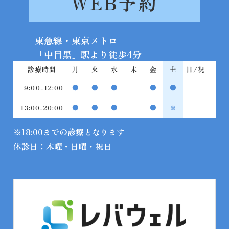
WEB予約
東急線・東京メトロ
診療時間
月
火
水
木
金
土
日/祝
9:00-12:00
●
●
●
―
●
●
―
13:00-20:00
●
●
●
―
●
※
―
※
18:00までの診療となります